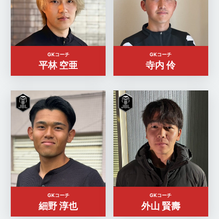
GKコーチ
GKコーチ
平林 空亜
寺内 伶
GKコーチ
GKコーチ
細野 淳也
外山 賢壽