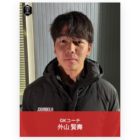
GKコーチ
外山 賢壽