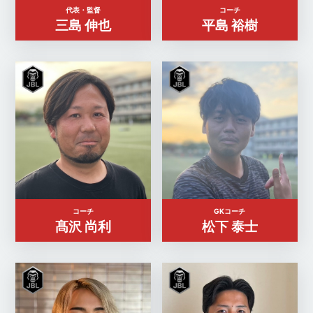
代表・監督
コーチ
三島 伸也
平島 裕樹
コーチ
GKコーチ
髙沢 尚利
松下 泰士