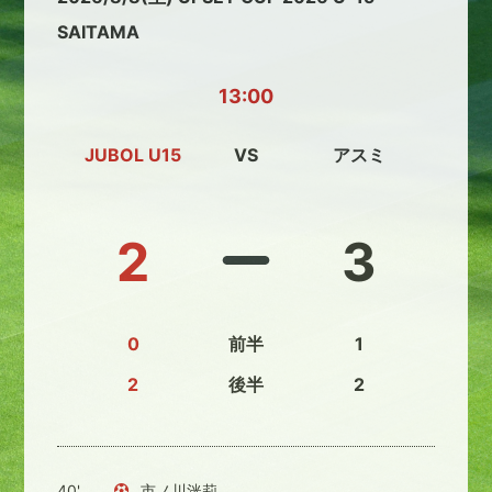
SAITAMA
13:00
JUBOL U15
VS
アスミ
2
3
0
前半
1
2
後半
2
40'
市ノ川洸莉