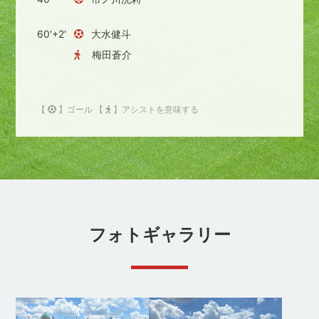
60'+2'
大水健斗
梅田蒼介
【
】ゴール 【
】アシストを意味する
フォトギャラリー