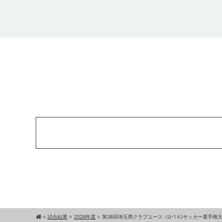
>
試合結果
>
2026年度
>
第36回埼玉県クラブユース（U-1４)サッカー選手権大