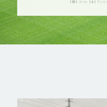
【
】ゴール 【
】アシス